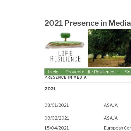
LIFE RESILIEN
Saltar
al
contenido
2021 Presence in Media
Inicio
Proyecto Life Resilience
So
PRESENCE IN MEDIA
2021
08/01/2021
ASAJA
09/02/2021
ASAJA
15/04/2021
European Co