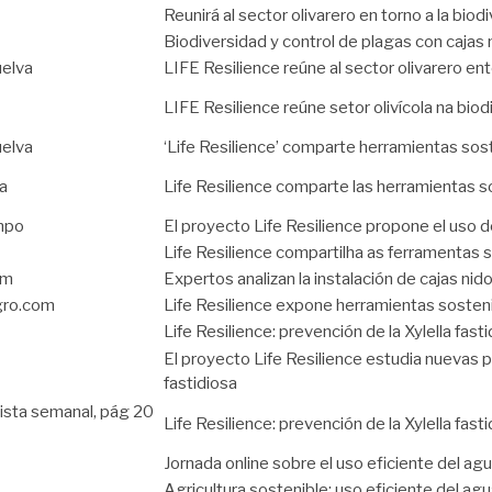
Reunirá al sector olivarero en torno a la biod
Biodiversidad y control de plagas con cajas 
uelva
LIFE Resilience reúne al sector olivarero ent
LIFE Resilience reúne setor olivícola na bio
uelva
‘Life Resilience’ comparte herramientas sost
a
Life Resilience comparte las herramientas so
ampo
El proyecto Life Resilience propone el uso de
Life Resilience compartilha as ferramentas s
om
Expertos analizan la instalación de cajas nido
gro.com
Life Resilience expone herramientas sosteni
Life Resilience: prevención de la Xylella fas
El proyecto Life Resilience estudia nuevas p
fastidiosa
ista semanal, pág 20
Life Resilience: prevención de la Xylella fas
Jornada online sobre el uso eficiente del agua
Agricultura sostenible: uso eficiente del ag