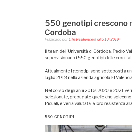
LIFE RESILIEN
Saltar
al
contenido
550 genotipi crescono ne
Cordoba
Publicado por
Life Resilience
el
julio 10, 2019
Il team dell'
Università di Córdob
a, Pedro Va
supervisionano i 550 genotipi delle croci fatt
Attualmente i genotipi sono sottoposti a una
luglio 2019 nella azienda agricola
El Valenci
Nel corso degli anni 2019, 2020 e 2021 ver
selezionate, propagate quelle che spiccano 
Picual), e verrà valutata la loro resistenza all
550 GENOTIPI