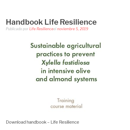
LIFE RESILIENCE
Saltar
al
contenido
Handbook Life Resilience
Publicado por
Life Resilience
el
noviembre 5, 2019
Download handbook – Life Resilience