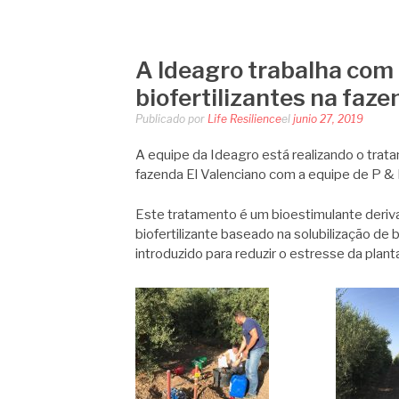
LIFE RESILIEN
Saltar
al
contenido
A Ideagro trabalha com
biofertilizantes na faze
Publicado por
Life Resilience
el
junio 27, 2019
A equipe da
Ideagro
está realizando o trat
fazenda El Valenciano com a equipe de P &
Este tratamento é um bioestimulante deriv
biofertilizante baseado na solubilização de b
introduzido para reduzir o estresse da plant