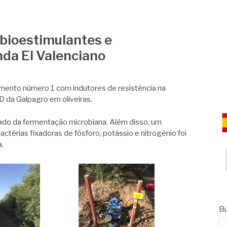
CE
 bioestimulantes e
nda El Valenciano
amento número 1 com indutores de resistência na
 D da
Galpagro
em oliveiras.
ado da fermentação microbiana. Além disso, um
actérias fixadoras de fósforo, potássio e nitrogênio foi
a.
Bu