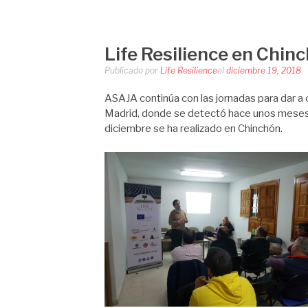
LIFE RESILIEN
Saltar
al
contenido
Life Resilience en Chin
Publicado por
Life Resilience
el
diciembre 19, 2018
ASAJA continúa con las jornadas para dar a c
Madrid, donde se detectó hace unos meses el
diciembre se ha realizado en Chinchón.