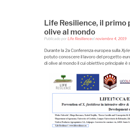
LIFE RESILIEN
Saltar
al
contenido
Life Resilience, il prim
olive al mondo
Publicado por
Life Resilience
el
noviembre 4, 2019
Durante la 2a Conferenza europea sulla
Xyle
potuto conoscere il lavoro del progetto eur
di olive al mondo il cui obiettivo principale è