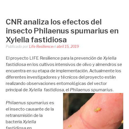
LIFE RESILIENCE
Saltar
al
contenido
CNR analiza los efectos del
insecto Philaenus spumarius en
Xylella fastidiosa
Publicado por
Life Resilience
el
abril 15, 2019
El proyecto LIFE Resilience para la prevención de
Xylella
fastidiosa
en los cultivos intensivos de olivo y almendros se
encuentra en su etapa de implementación. Actualmente los
diferentes investigadores y técnicos del proyecto están
realizando observaciones entomológicas del vector
principal de
Xylella fastidiosa
, el
Philaenus spumarius
.
Philaenus spumarius
es
el insecto causante de la
retransmisión de la
bacteria
Xylella
fastidiosa
en